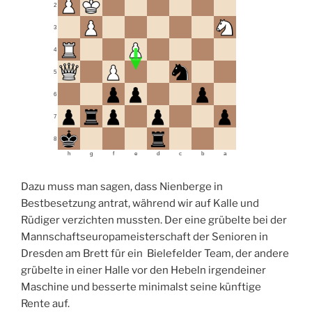
2
3
4
5
6
7
8
h
g
f
e
d
c
b
a
Dazu muss man sagen, dass Nienberge in
Bestbesetzung antrat, während wir auf Kalle und
Rüdiger verzichten mussten. Der eine grübelte bei der
Mannschaftseuropameisterschaft der Senioren in
Dresden am Brett für ein Bielefelder Team, der andere
grübelte in einer Halle vor den Hebeln irgendeiner
Maschine und besserte minimalst seine künftige
Rente auf.