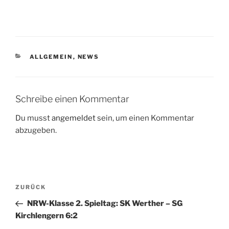
KATEGORIEN
ALLGEMEIN
,
NEWS
Schreibe einen Kommentar
Du musst
angemeldet
sein, um einen Kommentar
abzugeben.
Beitragsnavigation
Vorheriger
ZURÜCK
Beitrag
NRW-Klasse 2. Spieltag: SK Werther – SG
Kirchlengern 6:2