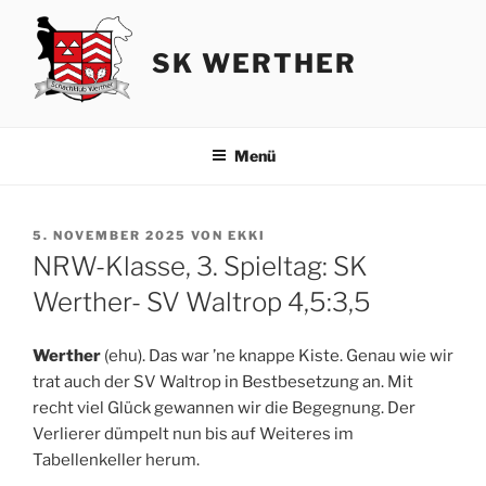
Zum
Inhalt
SK WERTHER
springen
Menü
VERÖFFENTLICHT
5. NOVEMBER 2025
VON
EKKI
AM
NRW-Klasse, 3. Spieltag: SK
Werther- SV Waltrop 4,5:3,5
Werther
(ehu). Das war ’ne knappe Kiste. Genau wie wir
trat auch der SV Waltrop in Bestbesetzung an. Mit
recht viel Glück gewannen wir die Begegnung. Der
Verlierer dümpelt nun bis auf Weiteres im
Tabellenkeller herum.