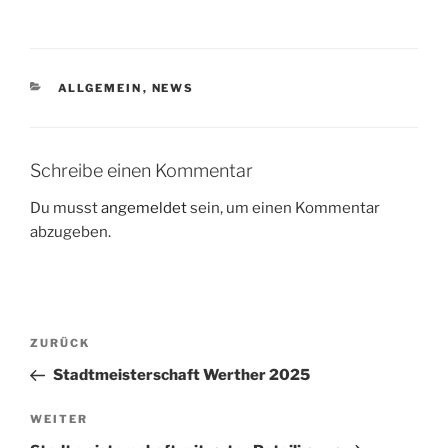
KATEGORIEN
ALLGEMEIN
,
NEWS
Schreibe einen Kommentar
Du musst
angemeldet
sein, um einen Kommentar
abzugeben.
Beitragsnavigation
Vorheriger
ZURÜCK
Beitrag
Stadtmeisterschaft Werther 2025
Nächster
WEITER
Beitrag