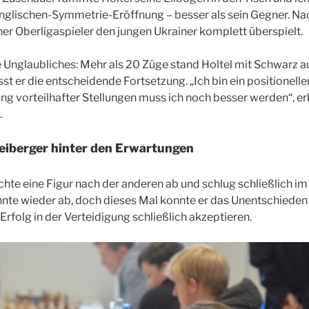
 Englischen-Symmetrie-Eröffnung – besser als sein Gegner. 
er Oberligaspieler den jungen Ukrainer komplett überspielt.
 Unglaubliches: Mehr als 20 Züge stand Holtel mit Schwarz a
t er die entscheidende Fortsetzung. „Ich bin ein positioneller 
g vorteilhafter Stellungen muss ich noch besser werden“, erk
.
eiberger hinter den Erwartungen
chte eine Figur nach der anderen ab und schlug schließlich im
ehnte wieder ab, doch dieses Mal konnte er das Unentschieden
Erfolg in der Verteidigung schließlich akzeptieren.