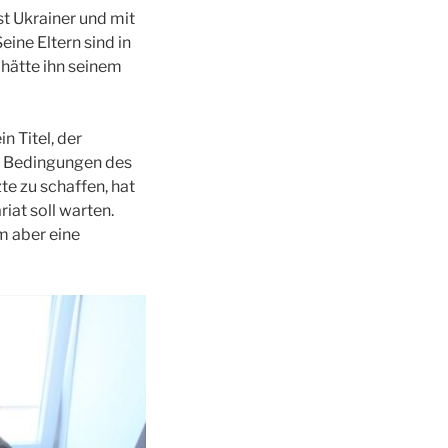
st Ukrainer und mit
ine Eltern sind in
 hätte ihn seinem
n Titel, der
er Bedingungen des
te zu schaffen, hat
iat soll warten.
m aber eine