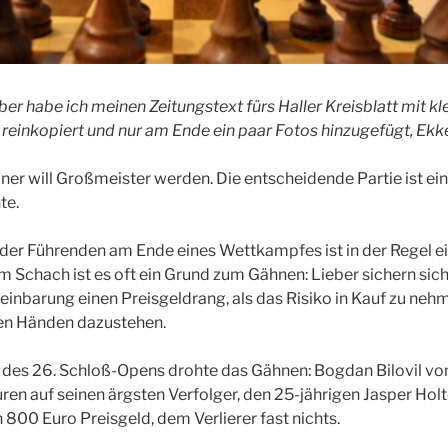
ber habe ich meinen Zeitungstext fürs Haller Kreisblatt mit kl
reinkopiert und nur am Ende ein paar Fotos hinzugefügt, Ek
iner will Großmeister werden. Die entscheidende Partie ist e
te.
l der Führenden am Ende eines Wettkampfes ist in der Regel ei
Schach ist es oft ein Grund zum Gähnen: Lieber sichern sich
einbarung einen Preisgeldrang, als das Risiko in Kauf zu nehm
ren Händen dazustehen.
e des 26. Schloß-Opens drohte das Gähnen: Bogdan Bilovil vo
ren auf seinen ärgsten Verfolger, den 25-jährigen Jasper Hol
800 Euro Preisgeld, dem Verlierer fast nichts.