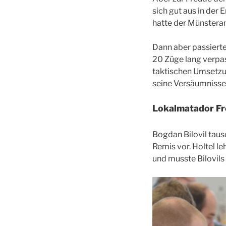
sich gut aus in der
hatte der Münsteran
Dann aber passierte
20 Züge lang verpass
taktischen Umsetzun
seine Versäumnisse
Lokalmatador Fr
Bogdan Bilovil taus
Remis vor. Holtel l
und musste Bilovils 