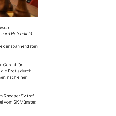
einen
kehard Hufendiek)
ine der spannendsten
n Garant für
 die Profis durch
en, nach einer
m Rhedaer SV traf
tel vom SK Münster.