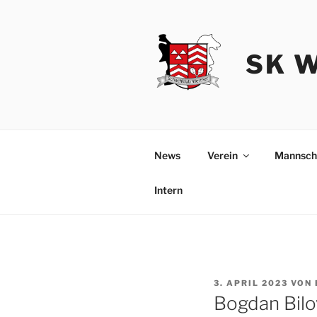
Zum
Inhalt
springen
SK 
News
Verein
Mannsch
Intern
VERÖFFENTLICHT
3. APRIL 2023
VON
AM
Bogdan Bilo