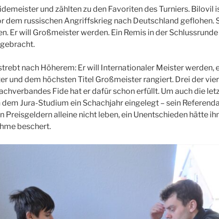
idemeister und zählten zu den Favoriten des Turniers. Bilovil i
r dem russischen Angriffskrieg nach Deutschland geflohen. Se
n. Er will Großmeister werden. Ein Remis in der Schlussrunde
 gebracht.
trebt nach Höherem: Er will Internationaler Meister werden, ei
r und dem höchsten Titel Großmeister rangiert. Drei der vi
chverbandes Fide hat er dafür schon erfüllt. Um auch die letz
 dem Jura-Studium ein Schachjahr eingelegt – sein Referendar
n Preisgeldern alleine nicht leben, ein Unentschieden hätte ih
hme beschert.