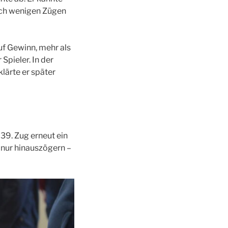
Nach wenigen Zügen
uf Gewinn, mehr als
Spieler. In der
lärte er später
 39. Zug erneut ein
 nur hinauszögern –