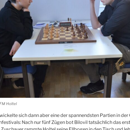
 FM Holtel
wickelte sich dann aber eine der spannendsten Partien in der
estivals: Nach nur fünf Zügen bot Bilovil tatsächlich das ers
 Zuschauer rammte Holtel seine Ellbogen in den Tisch und leh