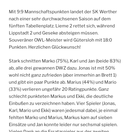
Mit 9:9 Mannschaftspunkten landet der SK Werther
nach einer sehr durchwachsenen Saison auf dem
fünften Tabellenplatz. Lieme 2 rettet sich, während
Lippstadt 2 und Geseke absteigen müssen.
Souveräner OWL-Meister wird Gütersloh mit 18:0
Punkten. Herzlichen Glückwunsch!
Stark schnitten Marko (75%), Karl und Jan (beide 83%)
ab, alle drei gewannen DWZ dazu. Jonas ist mit 50%
wohl nicht ganz zufrieden (aber immerhin an Brett 1)
und gibt ein paar Punkte ab. Marius (44%) und Mario
(33%) verlieren ungefähr 20 Ratingpunkte. Ganz
schlecht punkteten Markus und Ekki, die deutliche
Einbußen zu verzeichnen haben. Vier Spieler (Jonas,
Karl, Mario und Ekki) waren jedesmal dabei, je einmal
fehlten Marko und Marius, Markus kam auf sieben
Einsätze und Jan konnte leider nur sechsmal spielen.
Vielen Dank an die Ersatzspieler aus der zweiten