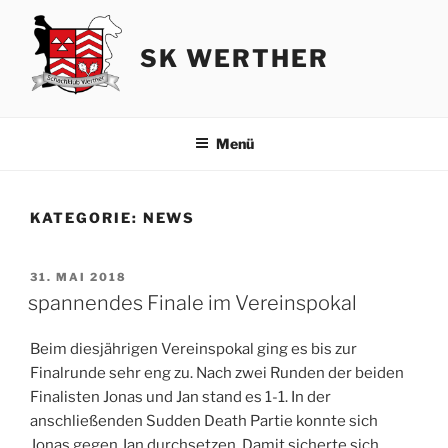
Zum
Inhalt
SK WERTHER
springen
Menü
KATEGORIE:
NEWS
VERÖFFENTLICHT
31. MAI 2018
AM
spannendes Finale im Vereinspokal
Beim diesjährigen Vereinspokal ging es bis zur
Finalrunde sehr eng zu. Nach zwei Runden der beiden
Finalisten Jonas und Jan stand es 1-1. In der
anschließenden Sudden Death Partie konnte sich
Jonas gegen Jan durchsetzen. Damit sicherte sich