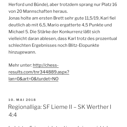
Herford und Bünde), aber trotzdem sprang nur Platz 16
von 20 Mannschaften heraus.
Jonas holte am ersten Brett sehr gute 11,5/19, Karl fiel
deutlich ab mit 6,5, Mario ergatterte 4,5 Punkte und
Michael 5. Die Stärke der Konkurrenz läßt sich
vielleicht daran ablesen, dass Karl trotz des prozentual
schlechten Ergebnisses noch Blitz-Elopunkte
hinzugewann.
Mehr unter:
http://chess-
results.com/tnr344889.aspx?
lan=0&art=0&turdet=NO
VERÖFFENTLICHT
10. MAI 2018
AM
Regionalliga: SF Lieme II – SK Werther I
4:4